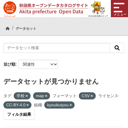
Skip to main content
メニュー
データセット
並び順
データセットが見つかりません
タグ:
学校
map
フォーマット:
CSV
ライセンス:
CC-BY-4.0
組織:
kyouikutyou
フィルタ結果