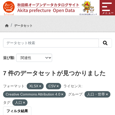
Skip to main content
メニュー
データセット
並び順
7 件のデータセットが見つかりました
フォーマット:
XLSX
CSV
ライセンス:
Creative Commons Attribution 4.0
グループ:
人口・世帯
タグ:
人口
フィルタ結果