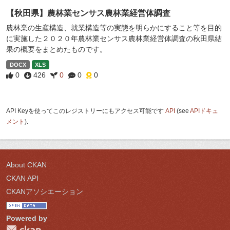
【秋田県】農林業センサス農林業経営体調査
農林業の生産構造、就業構造等の実態を明らかにすること等を目的
に実施した２０２０年農林業センサス農林業経営体調査の秋田県結
果の概要をまとめたものです。
DOCX
XLS
0
426
0
0
0
API Keyを使ってこのレジストリーにもアクセス可能です
API
(see
APIドキュ
メント
).
About CKAN
CKAN API
CKANアソシエーション
Powered by