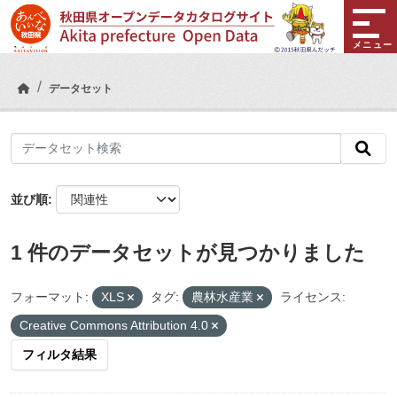
Skip to main content
メニュー
データセット
並び順
1 件のデータセットが見つかりました
フォーマット:
XLS
タグ:
農林水産業
ライセンス:
Creative Commons Attribution 4.0
フィルタ結果