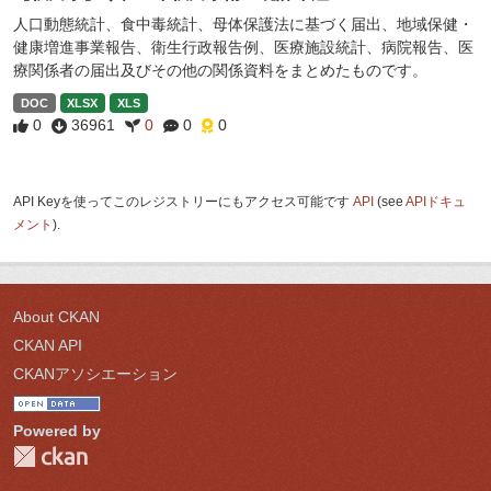
人口動態統計、食中毒統計、母体保護法に基づく届出、地域保健・
健康増進事業報告、衛生行政報告例、医療施設統計、病院報告、医
療関係者の届出及びその他の関係資料をまとめたものです。
DOC
XLSX
XLS
0
36961
0
0
0
API Keyを使ってこのレジストリーにもアクセス可能です
API
(see
APIドキュ
メント
).
About CKAN
CKAN API
CKANアソシエーション
Powered by