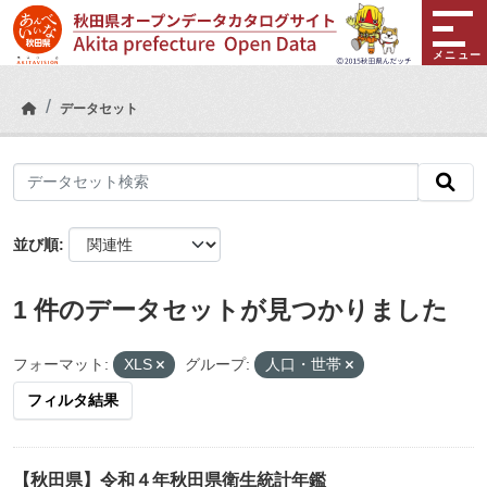
Skip to main content
メニュー
データセット
並び順
1 件のデータセットが見つかりました
フォーマット:
XLS
グループ:
人口・世帯
フィルタ結果
【秋田県】令和４年秋田県衛生統計年鑑