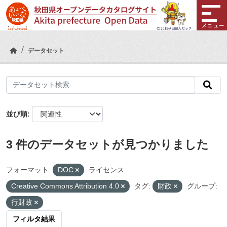
Skip to main content
メニュー
データセット
並び順
3 件のデータセットが見つかりました
フォーマット:
DOC
ライセンス:
Creative Commons Attribution 4.0
タグ:
財政
グループ:
行財政
フィルタ結果