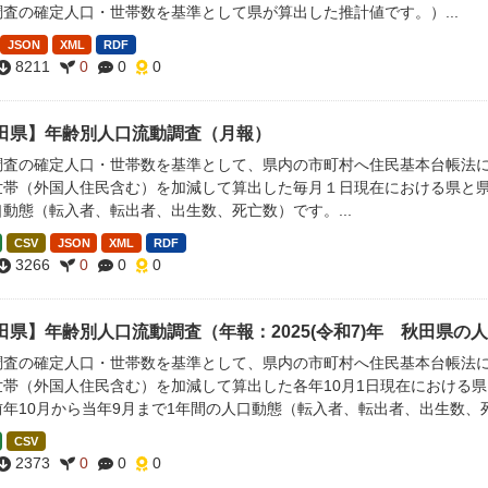
査の確定人口・世帯数を基準として県が算出した推計値です。）...
JSON
XML
RDF
8211
0
0
0
田県】年齢別人口流動調査（月報）
調査の確定人口・世帯数を基準として、県内の市町村へ住民基本台帳法
世帯（外国人住民含む）を加減して算出した毎月１日現在における県と県
動態（転入者、転出者、出生数、死亡数）です。...
CSV
JSON
XML
RDF
3266
0
0
0
田県】年齢別人口流動調査（年報：2025(令和7)年 秋田県の
調査の確定人口・世帯数を基準として、県内の市町村へ住民基本台帳法
世帯（外国人住民含む）を加減して算出した各年10月1日現在における県
前年10月から当年9月まで1年間の人口動態（転入者、転出者、出生数、
CSV
2373
0
0
0