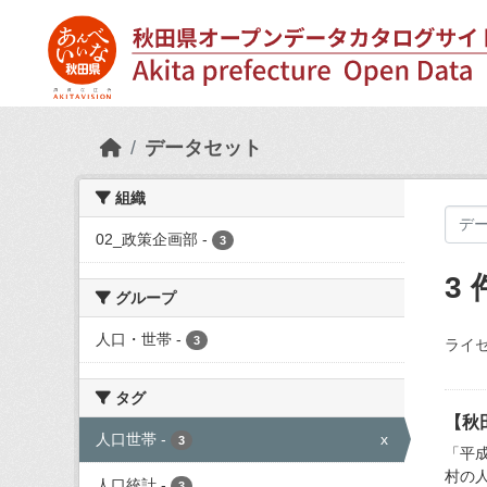
Skip to main content
データセット
組織
02_政策企画部
-
3
3
グループ
人口・世帯
-
3
ライセ
タグ
【秋
人口世帯
-
x
3
「平成
村の
人口統計
-
3