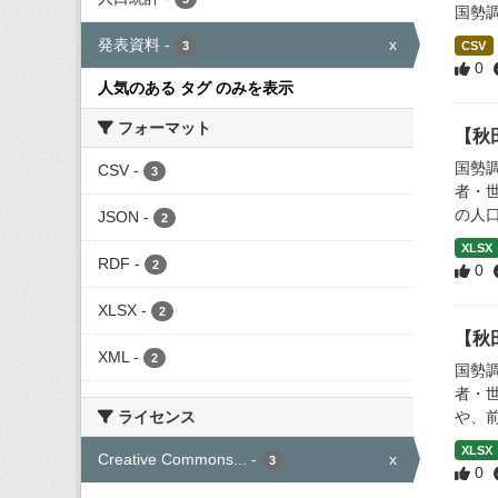
国勢調
発表資料
-
x
3
CSV
0
人気のある タグ のみを表示
フォーマット
【秋
国勢
CSV
-
3
者・
の人口
JSON
-
2
XLSX
RDF
-
2
0
XLSX
-
2
【秋
XML
-
2
国勢
者・
ライセンス
や、
XLSX
Creative Commons...
-
x
3
0