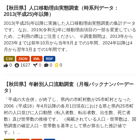
【秋田県】人口移動理由実態調査（時系列データ：
2013(平成25)年以降）
2013(平成25)年以降に実施した人口移動理由実態調査の集計データ
です。 なお、2019(令和元)年に移動理由項目の一部を変更している
ため、ご利用の際はご注意ください。 ※調査期間は、2013年から
2023年までは前年10月から当年9月までの1年間、2024年以降は4
月から翌年3月までの1年間です。
CSV
JSON
XML
RDF
0
1627
0
0
0
【秋田県】年齢別人口流動調査（月報バックナンバーデー
タ）
「平成の大合併」が終了し、県内の市町村数が25市町村となった
2006（平成18）年4月以降の各月1日現在における県と県内25市町
村の人口並びに人口動態（転入者数、転出者数、出生数、死亡者
数）及び世帯数の推移です。 （掲載されている人口・世帯数は、国
勢調査の確定人口・世帯数を基準として県が算出した推計値で
す。）...