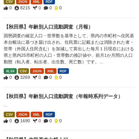
CSV
JSON
XML
RDF
0
8215
0
0
0
【秋田県】年齢別人口流動調査（月報）
国勢調査の確定人口・世帯数を基準として、県内の市町村へ住民基
本台帳法に基づき届け出され、住民票に記載または消除された者・
世帯（外国人住民含む）を加減して算出した毎月１日現在における
県と県内25市町村の人口・世帯数の推計値や、前月1か月間の人口
動態（転入者、転出者、出生数、死亡数）です。...
XLSX
CSV
JSON
XML
RDF
0
3269
0
0
0
【秋田県】年齢別人口流動調査（年報時系列データ）
...
CSV
JSON
XML
RDF
0
1690
0
0
0