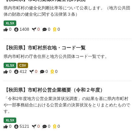
県内市町村の健全化判断比率等について公表します。（地方公共団
体の財政の健全化に関する法律第３条）
XLSX
0
1408
0
0
0
【秋田県】市町村所在地・コード一覧
県内市町村の庁舎住所と地方公共団体コード一覧です。
XLSX
CSV
0
412
0
0
0
【秋田県】市町村公営企業概要（令和２年度）
「令和2年度地方公営企業決算状況調査」の結果を基に県内市町村
や一部事務組合における公営企業の決算状況をとりまとめたもので
す。
XLSX
0
5121
0
0
0