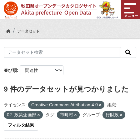
Skip to main content
メニュー
データセット
並び順
9 件のデータセットが見つかりました
ライセンス:
Creative Commons Attribution 4.0
組織:
02_政策企画部
タグ:
市町村
グループ:
行財政
フィルタ結果