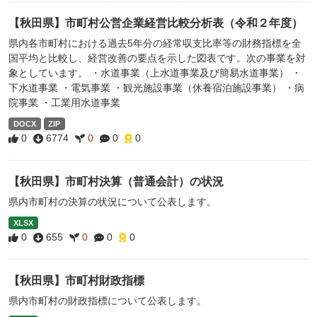
【秋田県】市町村公営企業経営比較分析表（令和２年度）
県内各市町村における過去5年分の経常収支比率等の財務指標を全
国平均と比較し、経営改善の要点を示した図表です。次の事業を対
象としています。 ・水道事業（上水道事業及び簡易水道事業） ・
下水道事業 ・電気事業 ・観光施設事業（休養宿泊施設事業） ・病
院事業 ・工業用水道事業
DOCX
ZIP
0
6774
0
0
0
【秋田県】市町村決算（普通会計）の状況
県内市町村の決算の状況について公表します。
XLSX
0
655
0
0
0
【秋田県】市町村財政指標
県内市町村の財政指標について公表します。