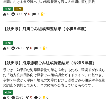
年間における航空隊ヘリの出動状況を過去５年間に渡り掲載
XLSX
CSV
0
390
0
0
0
【秋田県】河川ごみ組成調査結果（令和５年度）
...
XLSX
0
2496
0
0
0
【秋田県】海岸漂着ごみ組成調査結果（令和５年度）
県では、効果的な海岸漂着物対策を推進するため、環境省が作成し
た「地方公共団体向け漂着ごみ組成調査ガイドライン」に基づき、
令和２年度から県内３地点の海岸における漂着ごみの組成や存在量
の調査を実施しており、その結果を公表しているものです。
XLSX
0
2576
0
0
0