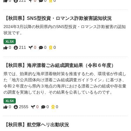
0
221
0
0
0
【秋田県】SNS型投資・ロマンス詐欺被害認知状況
2024年3月以降の秋田県内のSNS型投資・ロマンス詐欺被害の認知
状況です。
XLSX
0
211
0
0
0
【秋田県】海岸漂着ごみ組成調査結果（令和６年度）
県では、効果的な海岸漂着物対策を推進するため、環境省が作成し
た「地方公共団体向け漂着ごみ組成調査ガイドライン」に基づき、
令和２年度から県内３地点の海岸における漂着ごみの組成や存在量
の調査を実施しており、その結果を公表しているものです。
XLSX
0
2555
0
0
0
【秋田県】航空隊ヘリ出動状況