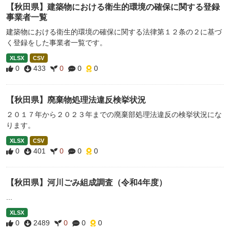
【秋田県】建築物における衛生的環境の確保に関する登録
事業者一覧
建築物における衛生的環境の確保に関する法律第１２条の２に基づ
く登録をした事業者一覧です。
XLSX
CSV
0
433
0
0
0
【秋田県】廃棄物処理法違反検挙状況
２０１７年から２０２３年までの廃棄部処理法違反の検挙状況にな
ります。
XLSX
CSV
0
401
0
0
0
【秋田県】河川ごみ組成調査（令和4年度）
...
XLSX
0
2489
0
0
0