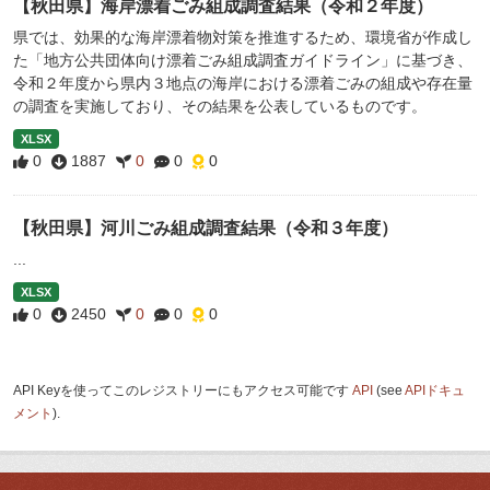
【秋田県】海岸漂着ごみ組成調査結果（令和２年度）
県では、効果的な海岸漂着物対策を推進するため、環境省が作成し
た「地方公共団体向け漂着ごみ組成調査ガイドライン」に基づき、
令和２年度から県内３地点の海岸における漂着ごみの組成や存在量
の調査を実施しており、その結果を公表しているものです。
XLSX
0
1887
0
0
0
【秋田県】河川ごみ組成調査結果（令和３年度）
...
XLSX
0
2450
0
0
0
API Keyを使ってこのレジストリーにもアクセス可能です
API
(see
APIドキュ
メント
).