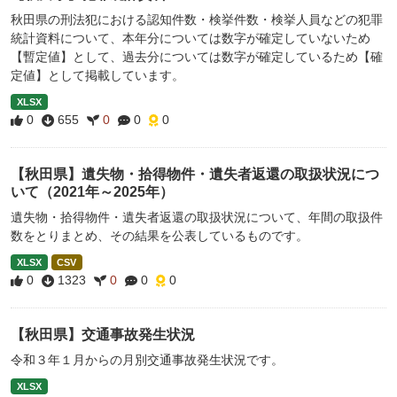
秋田県の刑法犯における認知件数・検挙件数・検挙人員などの犯罪
統計資料について、本年分については数字が確定していないため
【暫定値】として、過去分については数字が確定しているため【確
定値】として掲載しています。
XLSX
0
655
0
0
0
【秋田県】遺失物・拾得物件・遺失者返還の取扱状況につ
いて（2021年～2025年）
遺失物・拾得物件・遺失者返還の取扱状況について、年間の取扱件
数をとりまとめ、その結果を公表しているものです。
XLSX
CSV
0
1323
0
0
0
【秋田県】交通事故発生状況
令和３年１月からの月別交通事故発生状況です。
XLSX