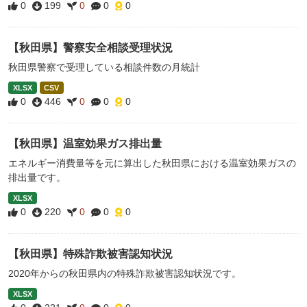
0
199
0
0
0
【秋田県】警察安全相談受理状況
秋田県警察で受理している相談件数の月統計
XLSX
CSV
0
446
0
0
0
【秋田県】温室効果ガス排出量
エネルギー消費量等を元に算出した秋田県における温室効果ガスの
排出量です。
XLSX
0
220
0
0
0
【秋田県】特殊詐欺被害認知状況
2020年からの秋田県内の特殊詐欺被害認知状況です。
XLSX