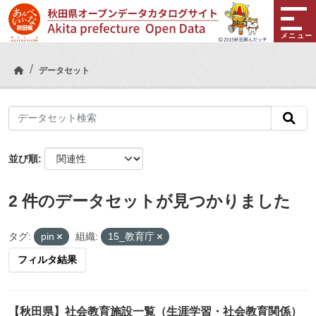
Skip to main content
メニュー
データセット
並び順
2 件のデータセットが見つかりました
タグ:
pin
組織:
15_教育庁
フィルタ結果
【秋田県】社会教育施設一覧（生涯学習・社会教育関係）