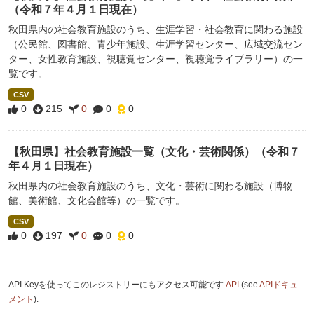
（令和７年４月１日現在）
秋田県内の社会教育施設のうち、生涯学習・社会教育に関わる施設
（公民館、図書館、青少年施設、生涯学習センター、広域交流セン
ター、女性教育施設、視聴覚センター、視聴覚ライブラリー）の一
覧です。
CSV
0
215
0
0
0
【秋田県】社会教育施設一覧（文化・芸術関係）（令和７
年４月１日現在）
秋田県内の社会教育施設のうち、文化・芸術に関わる施設（博物
館、美術館、文化会館等）の一覧です。
CSV
0
197
0
0
0
API Keyを使ってこのレジストリーにもアクセス可能です
API
(see
APIドキュ
メント
).