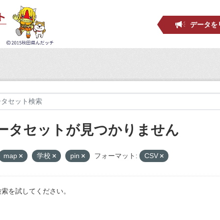
データを
ータセットが見つかりません
map
学校
pin
フォーマット:
CSV
検索を試してください。