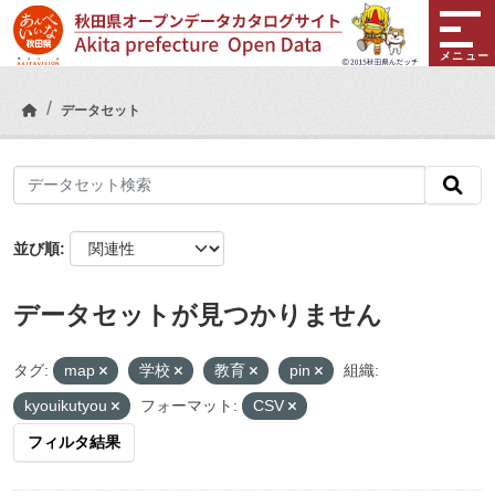
Skip to main content
メニュー
データセット
並び順
データセットが見つかりません
タグ:
map
学校
教育
pin
組織:
kyouikutyou
フォーマット:
CSV
フィルタ結果