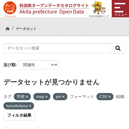
Skip to main content
メニュー
データセット
並び順
データセットが見つかりません
タグ:
学校
map
pin
フォーマット:
CSV
組織:
kyouikutyou
フィルタ結果