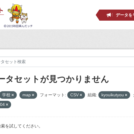
データを
ータセットが見つかりません
学校
map
フォーマット:
CSV
組織:
kyouikutyou
004
検索を試してください。