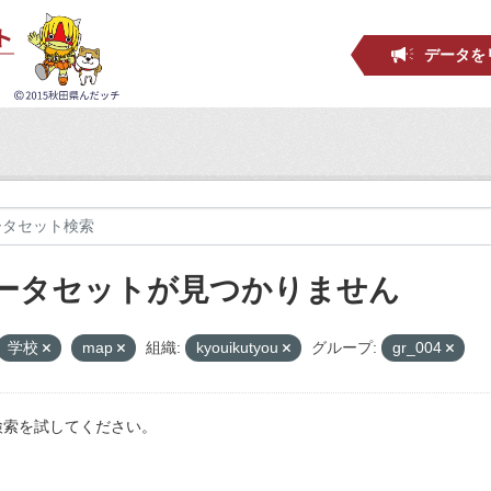
データを
ータセットが見つかりません
学校
map
組織:
kyouikutyou
グループ:
gr_004
検索を試してください。