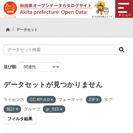
Skip to main content
メニュー
データセット
並び順
データセットが見つかりません
ライセンス:
CC-BY-4.0
フォーマット:
ZIP
タグ:
統計
グループ:
gr_015
フィルタ結果