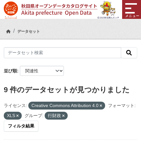
Skip to main content
メニュー
データセット
並び順
9 件のデータセットが見つかりました
ライセンス:
Creative Commons Attribution 4.0
フォーマット:
XLS
グループ:
行財政
フィルタ結果