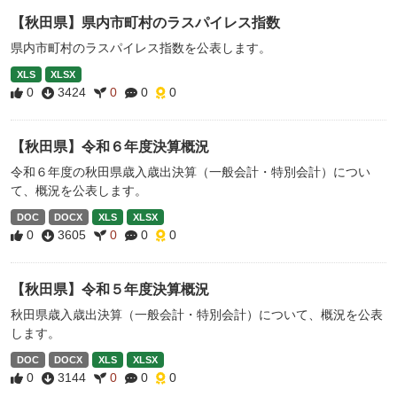
【秋田県】県内市町村のラスパイレス指数
県内市町村のラスパイレス指数を公表します。
XLS
XLSX
0
3424
0
0
0
【秋田県】令和６年度決算概況
令和６年度の秋田県歳入歳出決算（一般会計・特別会計）につい
て、概況を公表します。
DOC
DOCX
XLS
XLSX
0
3605
0
0
0
【秋田県】令和５年度決算概況
秋田県歳入歳出決算（一般会計・特別会計）について、概況を公表
します。
DOC
DOCX
XLS
XLSX
0
3144
0
0
0