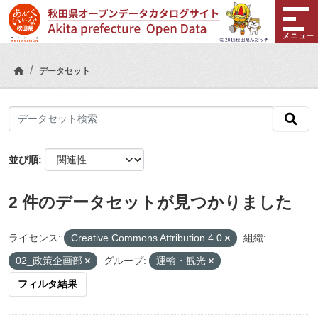
Skip to main content
メニュー
データセット
並び順
2 件のデータセットが見つかりました
ライセンス:
Creative Commons Attribution 4.0
組織:
02_政策企画部
グループ:
運輸・観光
フィルタ結果