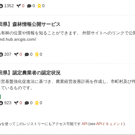
1352
0
0
0
田県】森林情報公開サービス
有林の位置や情報を知ることができます。 外部サイトへのリンクで公開します。 UR
fmd.hub.arcgis.com/
207
0
0
0
田県】認定農業者の認定状況
経営基盤強化促進法に基づき、農業経営改善計画を作成し、市町村及び
しているものです。
923
0
0
0
 Keyを使ってこのレジストリーにもアクセス可能です
API
(see
APIドキュメント
).