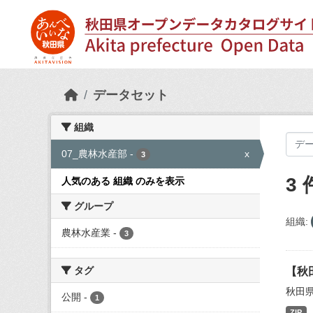
Skip to main content
データセット
組織
07_農林水産部
-
x
3
3
人気のある 組織 のみを表示
グループ
組織:
農林水産業
-
3
タグ
【秋
秋田
公開
-
1
ZIP