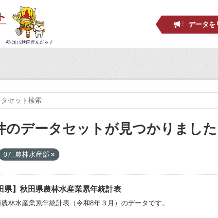
データを
 件のデータセットが見つかりました
07_農林水産部
田県】秋田県農林水産業累年統計表
県農林水産業累年統計表（令和8年３月）のデータです。