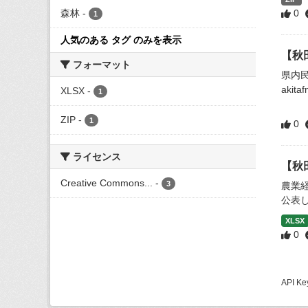
森林
-
0
1
人気のある タグ のみを表示
【秋
フォーマット
県内民
akita
XLSX
-
1
ZIP
-
1
0
ライセンス
【秋
Creative Commons...
-
3
農業
公表
XLSX
0
API