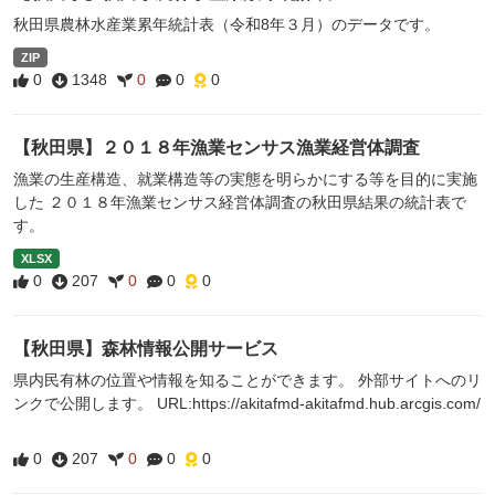
秋田県農林水産業累年統計表（令和8年３月）のデータです。
ZIP
0
1348
0
0
0
【秋田県】２０１８年漁業センサス漁業経営体調査
漁業の生産構造、就業構造等の実態を明らかにする等を目的に実施
した ２０１８年漁業センサス経営体調査の秋田県結果の統計表で
す。
XLSX
0
207
0
0
0
【秋田県】森林情報公開サービス
県内民有林の位置や情報を知ることができます。 外部サイトへのリ
ンクで公開します。 URL:https://akitafmd-akitafmd.hub.arcgis.com/
0
207
0
0
0