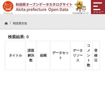
Skip to main content
メニュー
利活用方法
検索結果:
0
コ
課題
データ
メ
登
データセッ
タイトル
解決
組織
リソー
ン
録
ト
数
ス
ト
日
数