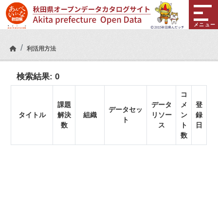
Skip to main content
メニュー
利活用方法
検索結果:
0
コ
課題
データ
メ
登
データセッ
タイトル
解決
組織
リソー
ン
録
ト
数
ス
ト
日
数