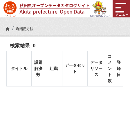
Skip to main content
メニュー
利活用方法
検索結果:
0
コ
課題
データ
メ
登
データセッ
タイトル
解決
組織
リソー
ン
録
ト
数
ス
ト
日
数