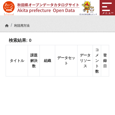
Skip to main content
メニュー
利活用方法
検索結果:
0
コ
課題
データ
メ
登
データセッ
タイトル
解決
組織
リソー
ン
録
ト
数
ス
ト
日
数