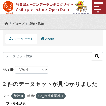
Skip to main content
メニュー
グループ
運輸・観光
データセット
About
並び順
2 件のデータセットが見つかりました
タグ:
統計
組織:
02_政策企画部
フィルタ結果