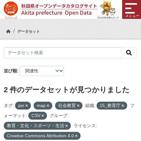
Skip to main content
メニュー
データセット
並び順
2 件のデータセットが見つかりました
タグ:
pin
map
社会教育
組織:
15_教育庁
フ
ォーマット:
CSV
グループ:
教育・文化・スポーツ・生活
ライセンス:
Creative Commons Attribution 4.0