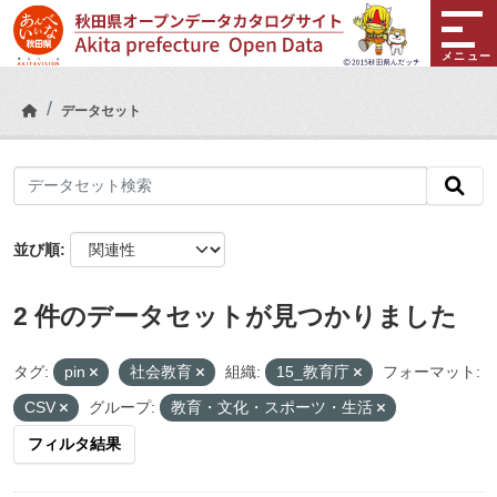
Skip to main content
メニュー
データセット
並び順
2 件のデータセットが見つかりました
タグ:
pin
社会教育
組織:
15_教育庁
フォーマット:
CSV
グループ:
教育・文化・スポーツ・生活
フィルタ結果