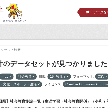
データを
 件のデータセットが見つかりました
map
社会教育
組織:
15_教育庁
フォーマット:
CSV
・文化・スポーツ・生活
ライセンス:
Creative Commons Attributi
田県】社会教育施設一覧（生涯学習・社会教育関係）（令和７