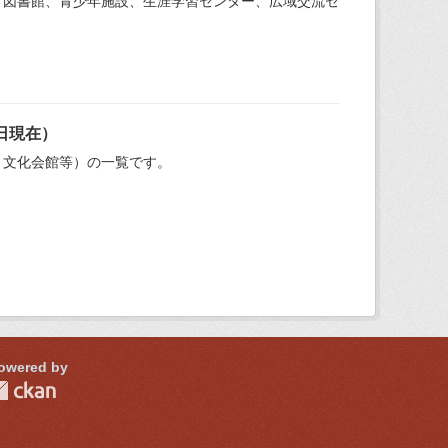
、図書館、青少年施設、生涯学習センター、広域交流セ
。
日現在）
、文化会館等）の一覧です。
owered by