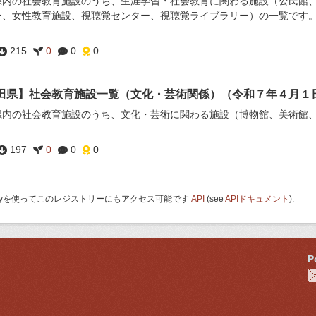
県内の社会教育施設のうち、生涯学習・社会教育に関わる施設（公民館
ー、女性教育施設、視聴覚センター、視聴覚ライブラリー）の一覧です
215
0
0
0
田県】社会教育施設一覧（文化・芸術関係）（令和７年４月１
県内の社会教育施設のうち、文化・芸術に関わる施設（博物館、美術館
197
0
0
0
 Keyを使ってこのレジストリーにもアクセス可能です
API
(see
APIドキュメント
).
P