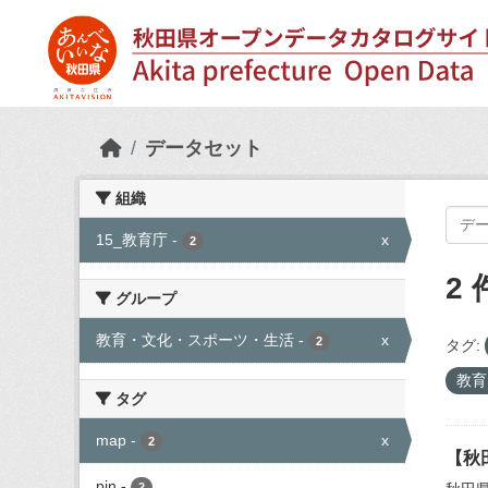
Skip to main content
データセット
組織
15_教育庁
-
x
2
2
グループ
教育・文化・スポーツ・生活
-
x
2
タグ:
教育
タグ
map
-
x
2
【秋
pin
-
2