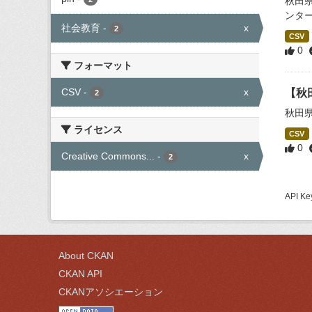
秋田
ンタ
社会教育
-
x
2
CSV
0
フォーマット
CSV
-
x
【秋
2
秋田
ライセンス
CSV
0
Creative Commons...
-
x
2
API
About CKAN
CKAN API
CKANアソシエーション