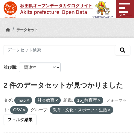
Skip to main content
メニュー
データセット
並び順
2 件のデータセットが見つかりました
タグ:
map
社会教育
組織:
15_教育庁
フォーマッ
ト:
CSV
グループ:
教育・文化・スポーツ・生活
フィルタ結果