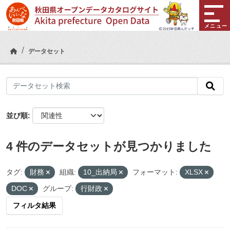
Skip to main content
メニュー
データセット
並び順
4 件のデータセットが見つかりました
タグ:
財務
組織:
10_出納局
フォーマット:
XLSX
DOC
グループ:
行財政
フィルタ結果