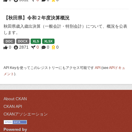
【秋田県】令和２年度決算概況
秋田県歳入歳出決算（一般会計・特別会計）について、概況を公表
します。
DOC
DOCX
XLS
XLSX
0
2871
0
0
0
API Keyを使ってこのレジストリーにもアクセス可能です
API
(see
APIドキュ
メント
).
About CKAN
CKAN API
CKANアソシエーション
Powered by