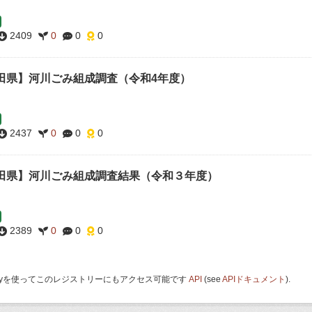
2409
0
0
0
田県】河川ごみ組成調査（令和4年度）
2437
0
0
0
田県】河川ごみ組成調査結果（令和３年度）
2389
0
0
0
 Keyを使ってこのレジストリーにもアクセス可能です
API
(see
APIドキュメント
).