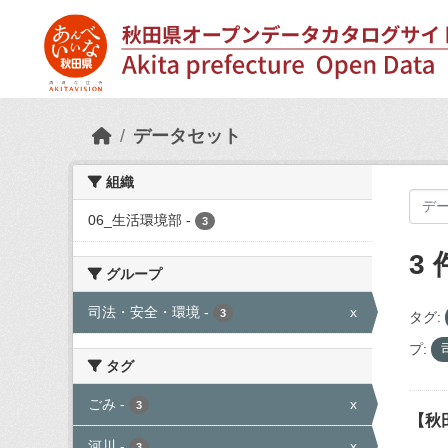
Skip to main content
データセット
組織
06_生活環境部
-
3
3
グループ
司法・安全・環境
-
x
3
タグ:
プ:
タグ
ごみ
-
x
3
【秋
河川
-
x
3