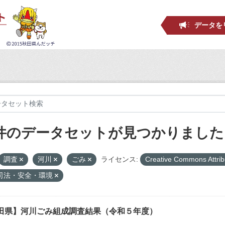
データを
 件のデータセットが見つかりました
調査
河川
ごみ
ライセンス:
Creative Commons Attrib
司法・安全・環境
田県】河川ごみ組成調査結果（令和５年度）