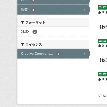
...
XLSX
調査
-
x
3
0
フォーマット
【秋
XLSX
-
3
...
XLSX
ライセンス
0
Creative Commons...
-
x
3
【秋
...
XLSX
0
API