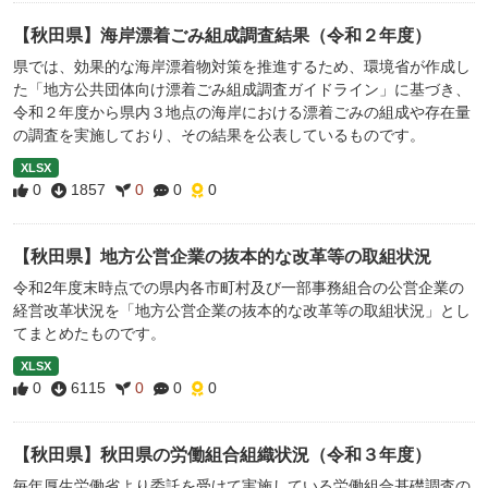
【秋田県】海岸漂着ごみ組成調査結果（令和２年度）
県では、効果的な海岸漂着物対策を推進するため、環境省が作成し
た「地方公共団体向け漂着ごみ組成調査ガイドライン」に基づき、
令和２年度から県内３地点の海岸における漂着ごみの組成や存在量
の調査を実施しており、その結果を公表しているものです。
XLSX
0
1857
0
0
0
【秋田県】地方公営企業の抜本的な改革等の取組状況
令和2年度末時点での県内各市町村及び一部事務組合の公営企業の
経営改革状況を「地方公営企業の抜本的な改革等の取組状況」とし
てまとめたものです。
XLSX
0
6115
0
0
0
【秋田県】秋田県の労働組合組織状況（令和３年度）
毎年厚生労働省より委託を受けて実施している労働組合基礎調査の