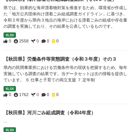
県では、効果的な海岸漂着物対策を推進するため、環境省が作成し
た「地方公共団体向け漂着ごみ組成調査ガイドライン」に基づき、
令和２年度から県内３地点の海岸における漂着ごみの組成や存在量
の調査を実施しており、その結果を公表しているものです。
XLSX
0
2558
0
0
0
【秋田県】労働条件等実態調査（令和３年度）その３
県内の民間事業所における労働条件等の現状を把握するため、毎年
実施している調査の結果です。当データセットは次の情報を提供し
ています。 ６.仕事と子育ての両立支援 ７.定年制
XLSX
0
1762
0
0
0
【秋田県】河川ごみ組成調査（令和4年度）
...
XLSX