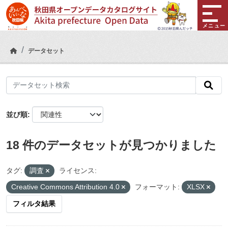
Skip to main content
メニュー
データセット
並び順
18 件のデータセットが見つかりました
タグ:
調査
ライセンス:
Creative Commons Attribution 4.0
フォーマット:
XLSX
フィルタ結果