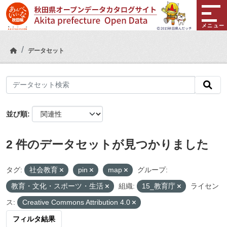
Skip to main content
メニュー
データセット
並び順
2 件のデータセットが見つかりました
タグ:
社会教育
pin
map
グループ:
教育・文化・スポーツ・生活
組織:
15_教育庁
ライセン
ス:
Creative Commons Attribution 4.0
フィルタ結果