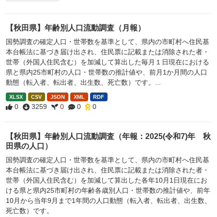
【秋田県】年齢別人口流動調査（月報）
国勢調査の確定人口・世帯数を基準として、県内の市町村へ住民基
本台帳法に基づき届け出され、住民票に記載または消除された者・
世帯（外国人住民含む）を加減して算出した毎月１日現在における
県と県内25市町村の人口・世帯数の推計値や、前月1か月間の人口
動態（転入者、転出者、出生数、死亡数）です。...
XLSX
CSV
JSON
XML
RDF
0
3259
0
0
0
【秋田県】年齢別人口流動調査（年報：2025(令和7)年 秋
田県の人口）
国勢調査の確定人口・世帯数を基準として、県内の市町村へ住民基
本台帳法に基づき届け出され、住民票に記載または消除された者・
世帯（外国人住民含む）を加減して算出した各年10月1日現在にお
ける県と県内25市町村の年齢各歳別人口・世帯数の推計値や、前年
10月から当年9月まで1年間の人口動態（転入者、転出者、出生数、
死亡数）です。