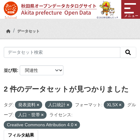
Skip to main content
メニュー
データセット
並び順
2 件のデータセットが見つかりました
タグ:
発表資料
人口統計
フォーマット:
XLSX
グル
ープ:
人口・世帯
ライセンス:
Creative Commons Attribution 4.0
フィルタ結果