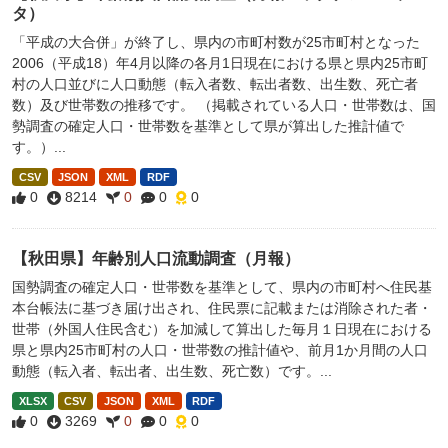
タ）
「平成の大合併」が終了し、県内の市町村数が25市町村となった
2006（平成18）年4月以降の各月1日現在における県と県内25市町
村の人口並びに人口動態（転入者数、転出者数、出生数、死亡者
数）及び世帯数の推移です。 （掲載されている人口・世帯数は、国
勢調査の確定人口・世帯数を基準として県が算出した推計値で
す。）...
CSV
JSON
XML
RDF
0
8214
0
0
0
【秋田県】年齢別人口流動調査（月報）
国勢調査の確定人口・世帯数を基準として、県内の市町村へ住民基
本台帳法に基づき届け出され、住民票に記載または消除された者・
世帯（外国人住民含む）を加減して算出した毎月１日現在における
県と県内25市町村の人口・世帯数の推計値や、前月1か月間の人口
動態（転入者、転出者、出生数、死亡数）です。...
XLSX
CSV
JSON
XML
RDF
0
3269
0
0
0