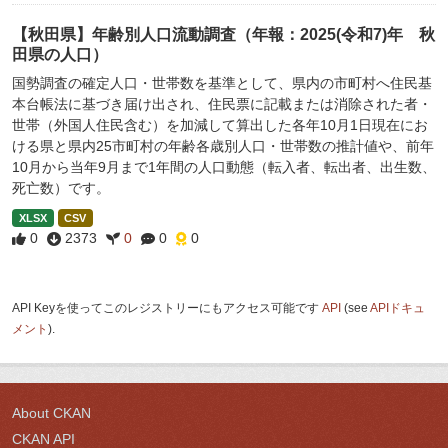
【秋田県】年齢別人口流動調査（年報：2025(令和7)年 秋
田県の人口）
国勢調査の確定人口・世帯数を基準として、県内の市町村へ住民基
本台帳法に基づき届け出され、住民票に記載または消除された者・
世帯（外国人住民含む）を加減して算出した各年10月1日現在にお
ける県と県内25市町村の年齢各歳別人口・世帯数の推計値や、前年
10月から当年9月まで1年間の人口動態（転入者、転出者、出生数、
死亡数）です。
XLSX
CSV
0
2373
0
0
0
API Keyを使ってこのレジストリーにもアクセス可能です
API
(see
APIドキュ
メント
).
About CKAN
CKAN API