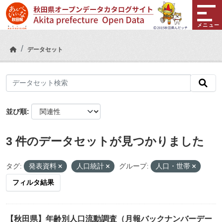
Skip to main content
メニュー
データセット
並び順
3 件のデータセットが見つかりました
タグ:
発表資料
人口統計
グループ:
人口・世帯
フィルタ結果
【秋田県】年齢別人口流動調査（月報バックナンバーデー