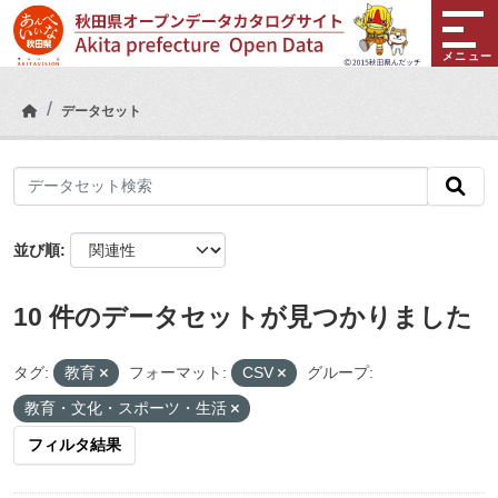
Skip to main content
メニュー
データセット
並び順
10 件のデータセットが見つかりました
タグ:
教育
フォーマット:
CSV
グループ:
教育・文化・スポーツ・生活
フィルタ結果