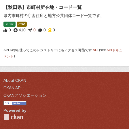
【秋田県】市町村所在地・コード一覧
県内市町村の庁舎住所と地方公共団体コード一覧です。
XLSX
CSV
0
410
0
0
0
API Keyを使ってこのレジストリーにもアクセス可能です
API
(see
APIドキュ
メント
).
About CKAN
CKAN API
CKANアソシエーション
Powered by