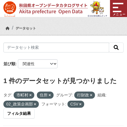
Skip to main content
メニュー
データセット
並び順
1 件のデータセットが見つかりました
タグ:
市町村
住所
グループ:
行財政
組織:
02_政策企画部
フォーマット:
CSV
フィルタ結果