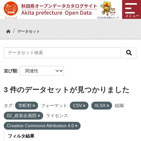
Skip to main content
メニュー
データセット
並び順
3 件のデータセットが見つかりました
タグ:
市町村
フォーマット:
CSV
XLSX
組織:
02_政策企画部
ライセンス:
Creative Commons Attribution 4.0
フィルタ結果