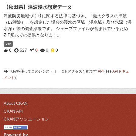
【秋田県】津波浸水想定データ
津波防災地域づくりに関する法律に基づき、「最大クラスの津波
（L2津波）」を想定した場合の浸水の区域（浸水域）及び水深（浸
水深）等の調査結果です。 シェープファイルが含まれているため
ZIP形式での提供となります。
ZIP
0
527
0
0
0
API Keyを使ってこのレジストリーにもアクセス可能です
API
(see
APIドキュ
メント
).
About CKAN
CKAN API
CKANアソシエーション
Powered by