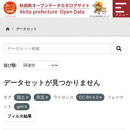
Skip to main content
メニュー
データセット
並び順
データセットが見つかりません
タグ:
国土
防災
ライセンス:
CC-BY-4.0
フォーマ
ット:
gml
フィルタ結果