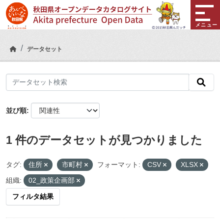
Skip to main content
メニュー
データセット
並び順
1 件のデータセットが見つかりました
タグ:
住所
市町村
フォーマット:
CSV
XLSX
組織:
02_政策企画部
フィルタ結果