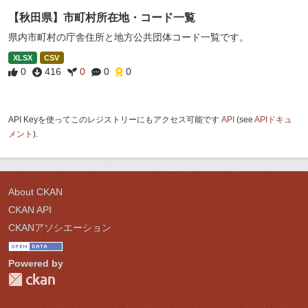
【秋田県】市町村所在地・コード一覧
県内市町村の庁舎住所と地方公共団体コード一覧です。
XLSX
CSV
0
416
0
0
0
API Keyを使ってこのレジストリーにもアクセス可能です
API
(see
APIドキュ
メント
).
About CKAN
CKAN API
CKANアソシエーション
Powered by