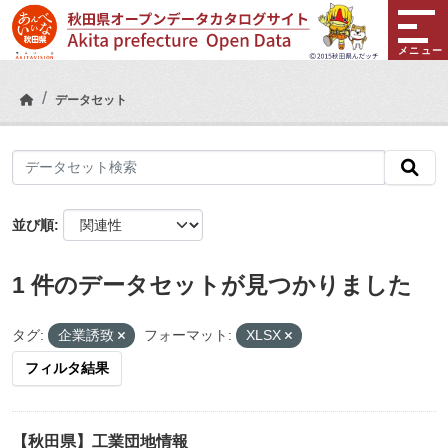
Skip to main content
メニュー
データセット
並び順
1 件のデータセットが見つかりました
タグ:
企業誘致
フォーマット:
XLSX
フィルタ結果
【秋田県】工業団地情報