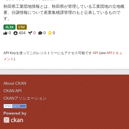
秋田県工業団地情報とは、秋田県が管理している工業団地の立地概
要、分譲情報について産業集積課管理のもと公表しているもので
す。
XLSX
CSV
0
404
0
0
0
API Keyを使ってこのレジストリーにもアクセス可能です
API
(see
APIドキュ
メント
).
About CKAN
CKAN API
CKANアソシエーション
Powered by