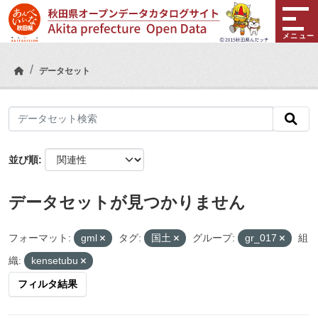
Skip to main content
メニュー
データセット
並び順
データセットが見つかりません
フォーマット:
gml
タグ:
国土
グループ:
gr_017
組
織:
kensetubu
フィルタ結果