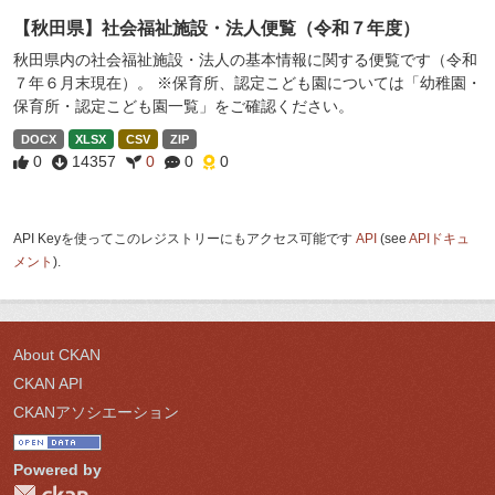
【秋田県】社会福祉施設・法人便覧（令和７年度）
秋田県内の社会福祉施設・法人の基本情報に関する便覧です（令和
７年６月末現在）。 ※保育所、認定こども園については「幼稚園・
保育所・認定こども園一覧」をご確認ください。
DOCX
XLSX
CSV
ZIP
0
14357
0
0
0
API Keyを使ってこのレジストリーにもアクセス可能です
API
(see
APIドキュ
メント
).
About CKAN
CKAN API
CKANアソシエーション
Powered by