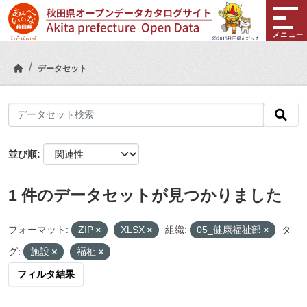
Skip to main content
メニュー
データセット
並び順
1 件のデータセットが見つかりました
フォーマット:
ZIP
XLSX
組織:
05_健康福祉部
タ
グ:
施設
福祉
フィルタ結果