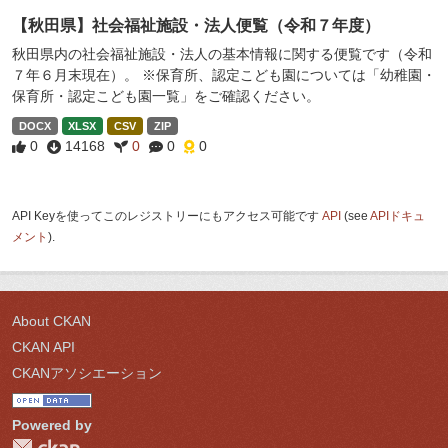
【秋田県】社会福祉施設・法人便覧（令和７年度）
秋田県内の社会福祉施設・法人の基本情報に関する便覧です（令和
７年６月末現在）。 ※保育所、認定こども園については「幼稚園・
保育所・認定こども園一覧」をご確認ください。
DOCX
XLSX
CSV
ZIP
0
14168
0
0
0
API Keyを使ってこのレジストリーにもアクセス可能です
API
(see
APIドキュ
メント
).
About CKAN
CKAN API
CKANアソシエーション
Powered by