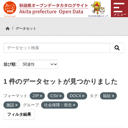
Skip to main content
メニュー
データセット
並び順
1 件のデータセットが見つかりました
フォーマット:
ZIP
CSV
DOCX
タグ:
福祉
施設
グループ:
社会保障・衛生
フィルタ結果