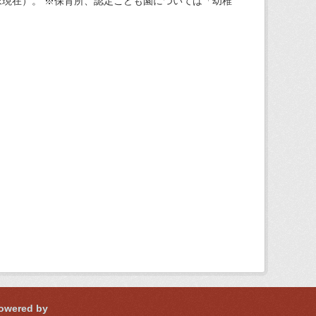
現在）。 ※保育所、認定こども園については「幼稚
owered by