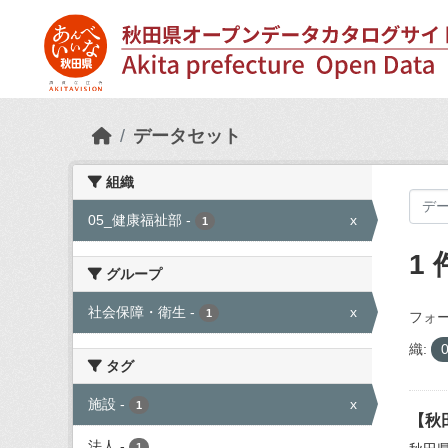
Skip to main content
データセット
組織
05_健康福祉部
-
x
1
1
グループ
社会保障・衛生
-
x
1
フォー
織:
タグ
施設
-
x
1
【秋
法人
-
1