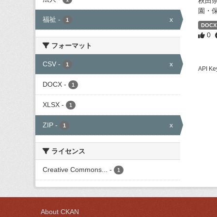
秋田
園・
福祉
-
x
1
DOCX
0
フォーマット
CSV
-
x
1
API
DOCX
-
1
XLSX
-
1
ZIP
-
x
1
ライセンス
Creative Commons...
-
1
About CKAN