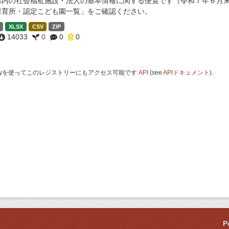
県内の社会福祉施設・法人の基本情報に関する便覧です（令和７年６月末
保育所・認定こども園一覧」をご確認ください。
XLSX
CSV
ZIP
14033
0
0
0
 Keyを使ってこのレジストリーにもアクセス可能です
API
(see
APIドキュメント
).
P