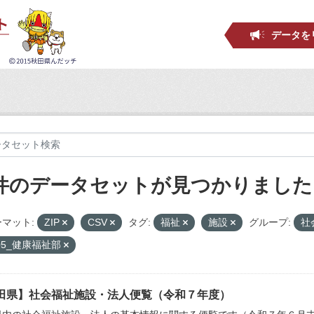
データを
 件のデータセットが見つかりました
マット:
ZIP
CSV
タグ:
福祉
施設
グループ:
社
05_健康福祉部
田県】社会福祉施設・法人便覧（令和７年度）