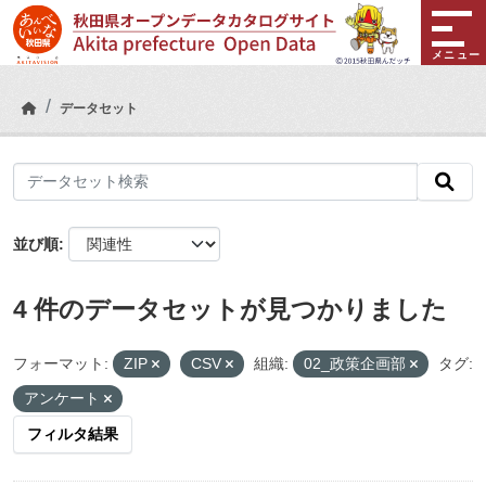
Skip to main content
メニュー
データセット
並び順
4 件のデータセットが見つかりました
フォーマット:
ZIP
CSV
組織:
02_政策企画部
タグ:
アンケート
フィルタ結果