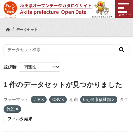
Skip to main content
メニュー
データセット
並び順
1 件のデータセットが見つかりました
フォーマット:
ZIP
CSV
組織:
05_健康福祉部
タグ:
施設
フィルタ結果