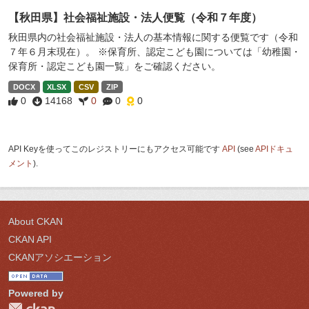
【秋田県】社会福祉施設・法人便覧（令和７年度）
秋田県内の社会福祉施設・法人の基本情報に関する便覧です（令和
７年６月末現在）。 ※保育所、認定こども園については「幼稚園・
保育所・認定こども園一覧」をご確認ください。
DOCX
XLSX
CSV
ZIP
0
14168
0
0
0
API Keyを使ってこのレジストリーにもアクセス可能です
API
(see
APIドキュ
メント
).
About CKAN
CKAN API
CKANアソシエーション
Powered by