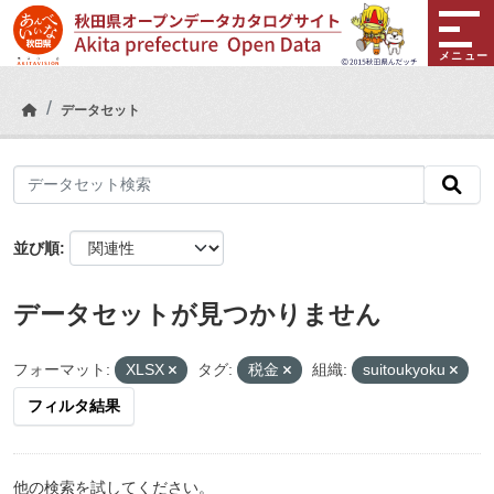
Skip to main content
メニュー
データセット
並び順
データセットが見つかりません
フォーマット:
XLSX
タグ:
税金
組織:
suitoukyoku
フィルタ結果
他の検索を試してください。