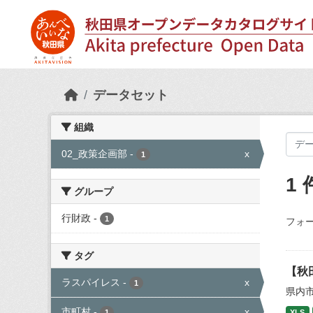
Skip to main content
データセット
組織
02_政策企画部
-
x
1
1
グループ
行財政
-
1
フォー
タグ
【秋
ラスパイレス
-
x
1
県内
市町村
-
x
1
XLS