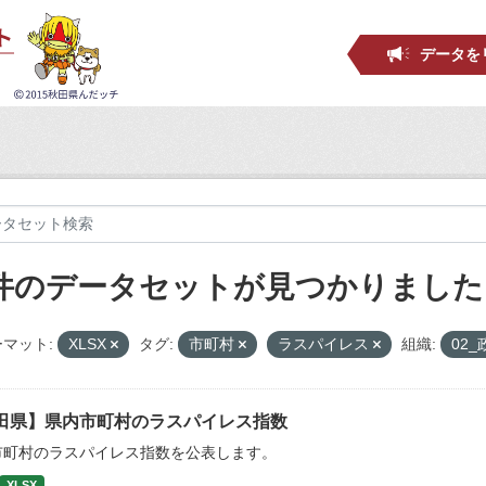
データを
 件のデータセットが見つかりました
マット:
XLSX
タグ:
市町村
ラスパイレス
組織:
02
田県】県内市町村のラスパイレス指数
市町村のラスパイレス指数を公表します。
XLSX