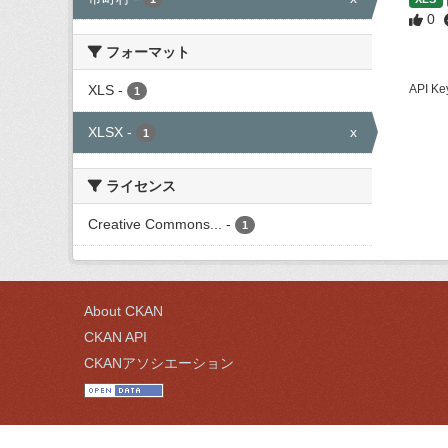
0
フォーマット
XLS
-
API
1
XLSX
-
x
1
ライセンス
Creative Commons...
-
1
About CKAN
CKAN API
CKANアソシエーション