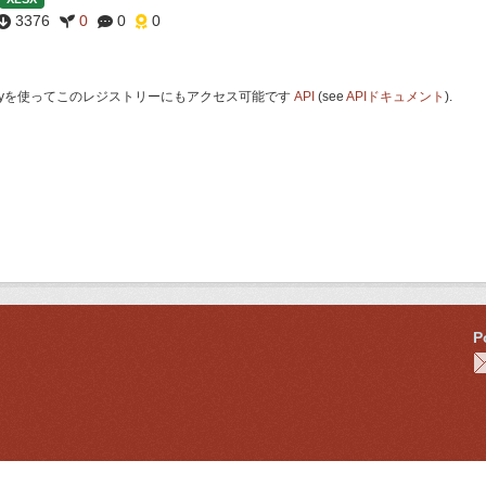
3376
0
0
0
 Keyを使ってこのレジストリーにもアクセス可能です
API
(see
APIドキュメント
).
P